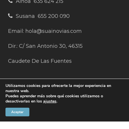
Ainoa 635 624 215
Susana 655 200 090
Email: hola@suainovias.com
Dir.: C/ San Antonio 30, 46315
Caudete De Las Fuentes
Legales
Utilizamos cookies para ofrecerte la mejor experiencia en
nuestra web.
Condiciones de uso
Puedes aprender más sobre qué cookies utilizamos o
desactivarlas en los
ajustes
.
Política de Privacidad
Aceptar
Política de Cookies